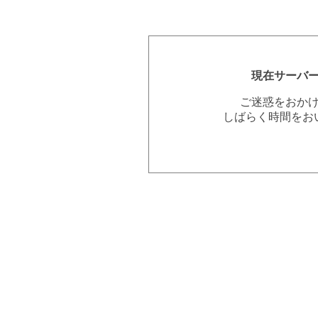
現在サーバ
ご迷惑をおか
しばらく時間をお