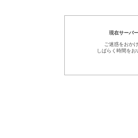
現在サーバ
ご迷惑をおか
しばらく時間をお