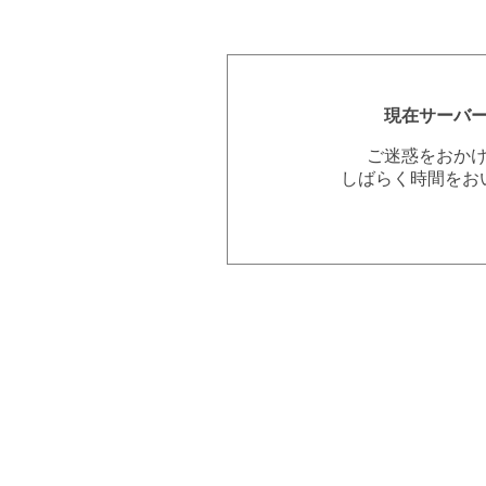
現在サーバ
ご迷惑をおか
しばらく時間をお