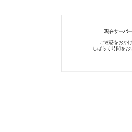
現在サーバ
ご迷惑をおか
しばらく時間をお