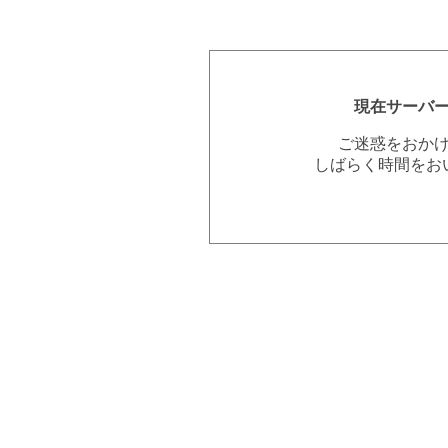
現在サーバ
ご迷惑をおか
しばらく時間をお