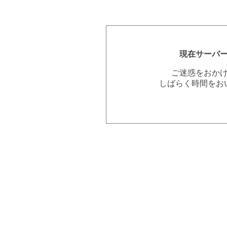
現在サーバ
ご迷惑をおか
しばらく時間をお