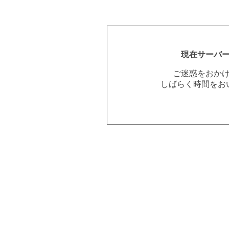
現在サーバ
ご迷惑をおか
しばらく時間をお