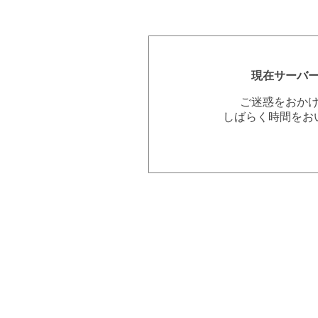
現在サーバ
ご迷惑をおか
しばらく時間をお