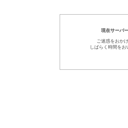
現在サーバ
ご迷惑をおか
しばらく時間をお