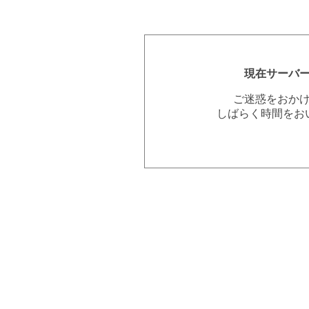
現在サーバ
ご迷惑をおか
しばらく時間をお