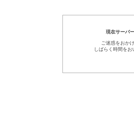
現在サーバ
ご迷惑をおか
しばらく時間をお