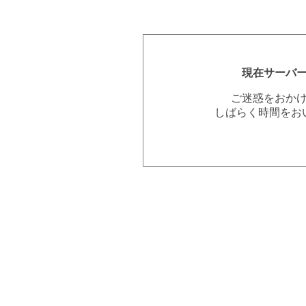
現在サーバ
ご迷惑をおか
しばらく時間をお