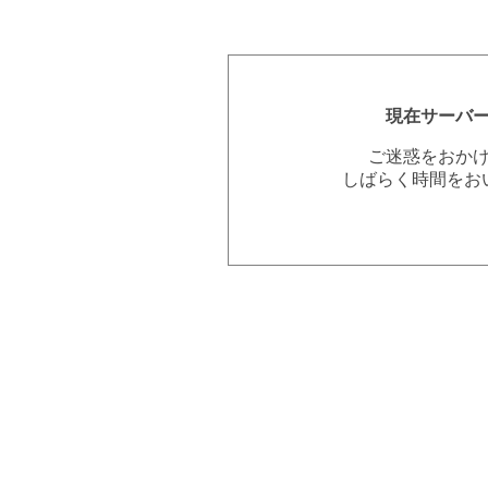
現在サーバ
ご迷惑をおか
しばらく時間をお