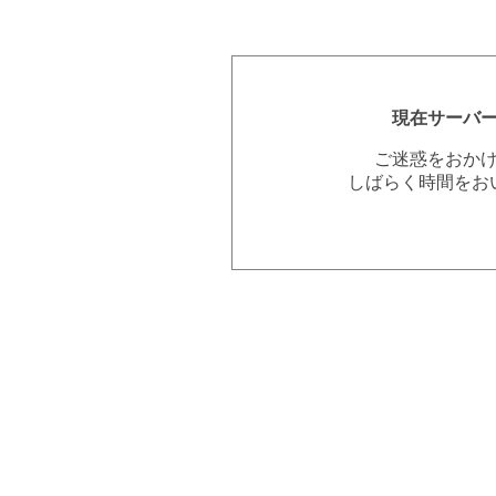
現在サーバ
ご迷惑をおか
しばらく時間をお