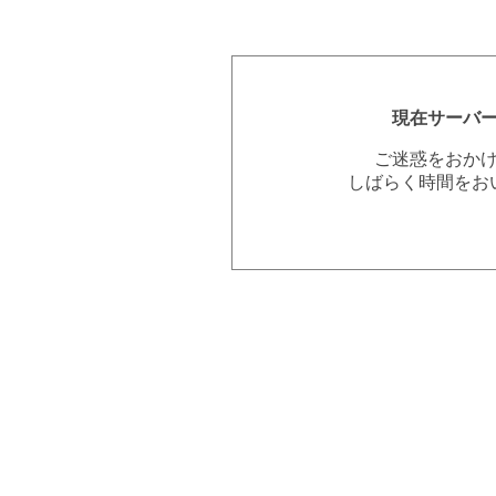
現在サーバ
ご迷惑をおか
しばらく時間をお