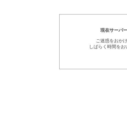
現在サーバ
ご迷惑をおか
しばらく時間をお