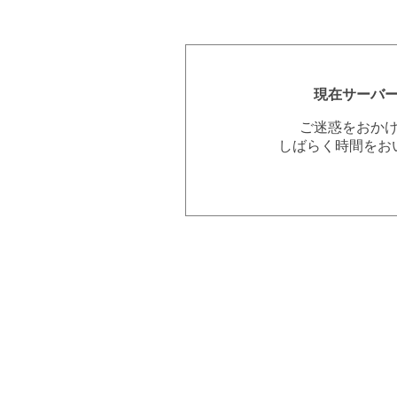
現在サーバ
ご迷惑をおか
しばらく時間をお