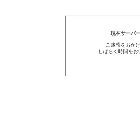
現在サーバ
ご迷惑をおか
しばらく時間をお