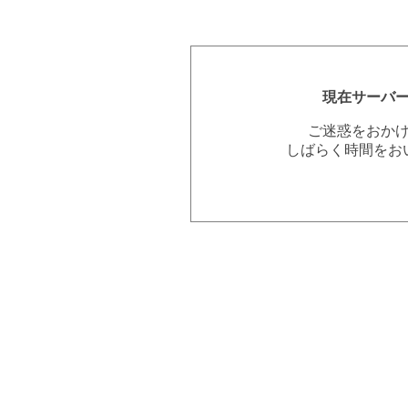
現在サーバ
ご迷惑をおか
しばらく時間をお