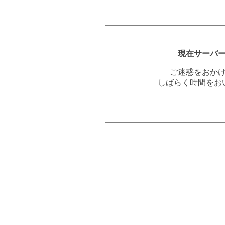
現在サーバ
ご迷惑をおか
しばらく時間をお