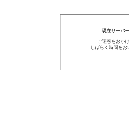
現在サーバ
ご迷惑をおか
しばらく時間をお