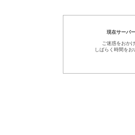
現在サーバ
ご迷惑をおか
しばらく時間をお