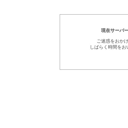
現在サーバ
ご迷惑をおか
しばらく時間をお