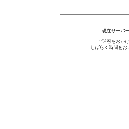
現在サーバ
ご迷惑をおか
しばらく時間をお