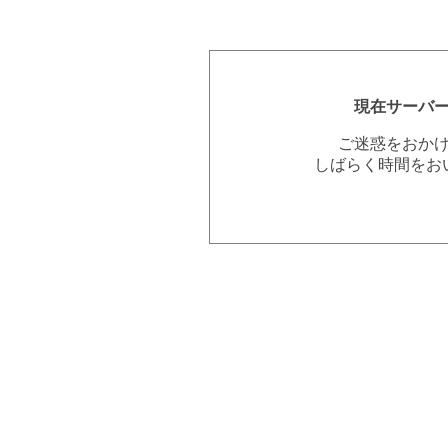
現在サーバ
ご迷惑をおか
しばらく時間をお