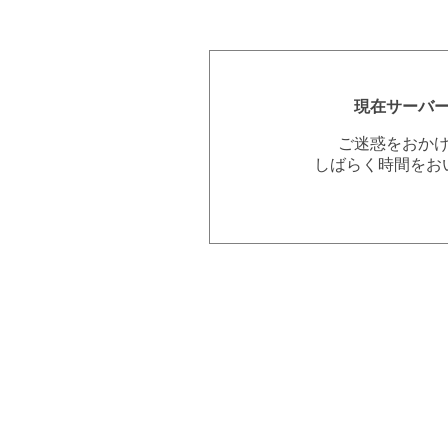
現在サーバ
ご迷惑をおか
しばらく時間をお