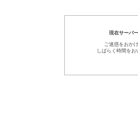
現在サーバ
ご迷惑をおか
しばらく時間をお