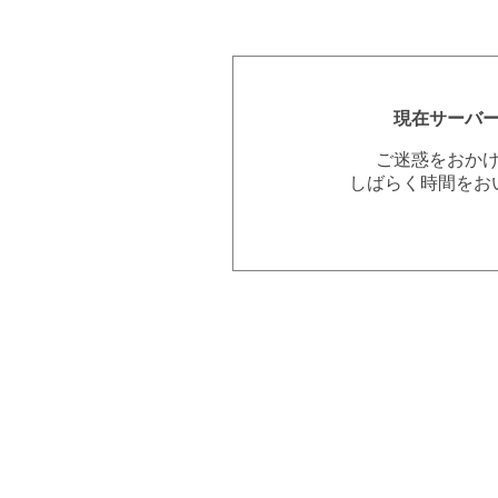
現在サーバ
ご迷惑をおか
しばらく時間をお