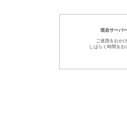
現在サーバ
ご迷惑をおか
しばらく時間をお