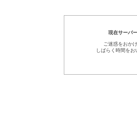
現在サーバ
ご迷惑をおか
しばらく時間をお