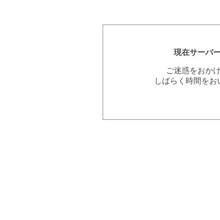
現在サーバ
ご迷惑をおか
しばらく時間をお