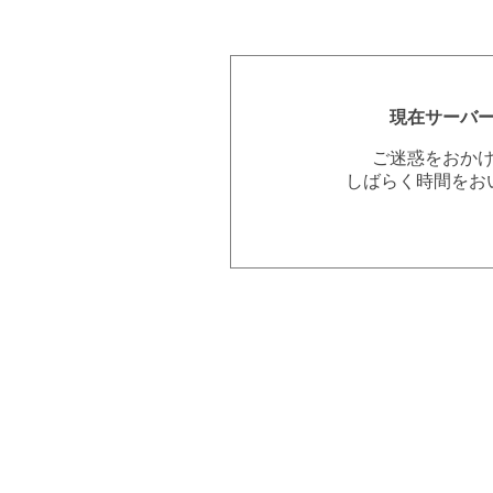
現在サーバ
ご迷惑をおか
しばらく時間をお