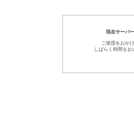
現在サーバ
ご迷惑をおか
しばらく時間をお