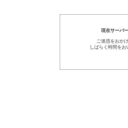
現在サーバ
ご迷惑をおか
しばらく時間をお