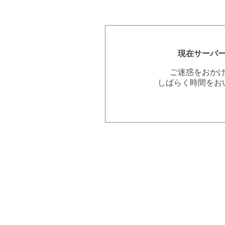
現在サーバ
ご迷惑をおか
しばらく時間をお