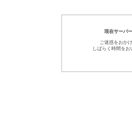
現在サーバ
ご迷惑をおか
しばらく時間をお