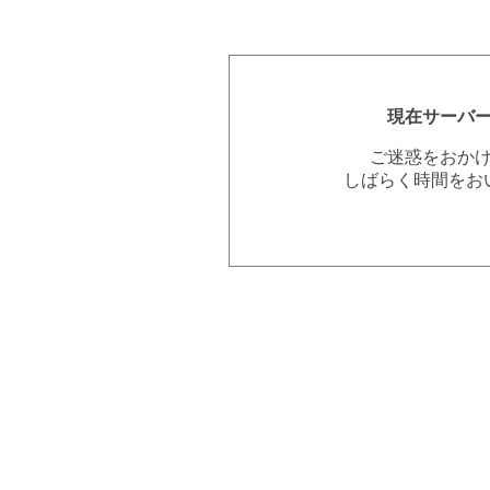
現在サーバ
ご迷惑をおか
しばらく時間をお