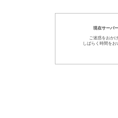
現在サーバ
ご迷惑をおか
しばらく時間をお