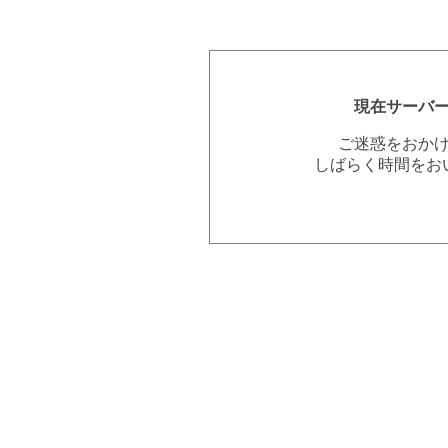
現在サーバ
ご迷惑をおか
しばらく時間をお