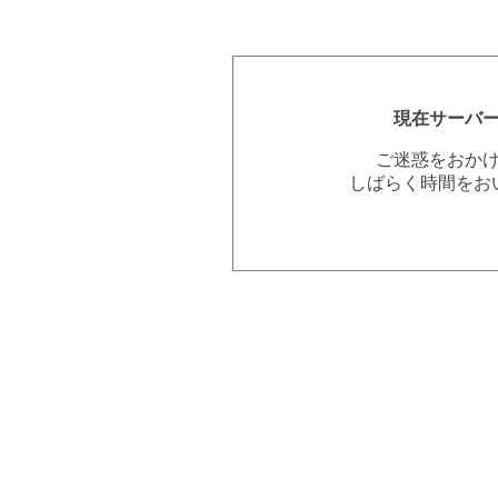
現在サーバ
ご迷惑をおか
しばらく時間をお