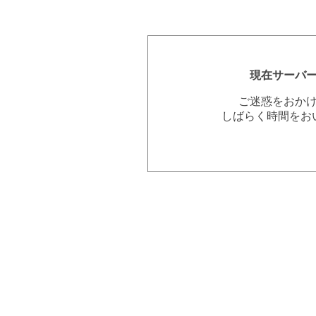
現在サーバ
ご迷惑をおか
しばらく時間をお