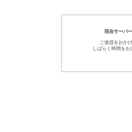
現在サーバ
ご迷惑をおか
しばらく時間をお