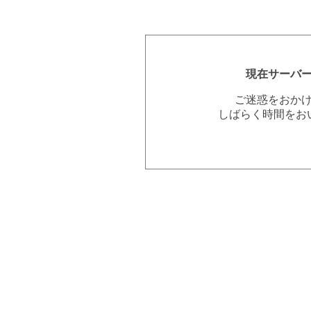
現在サーバ
ご迷惑をおか
しばらく時間をお