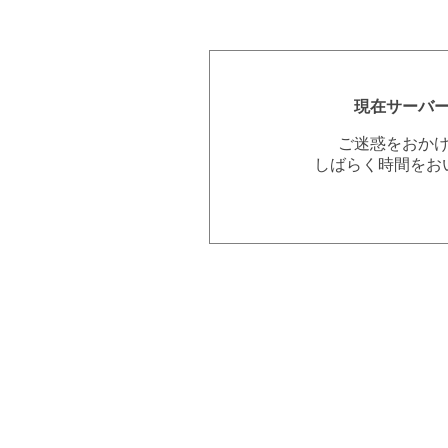
現在サーバ
ご迷惑をおか
しばらく時間をお