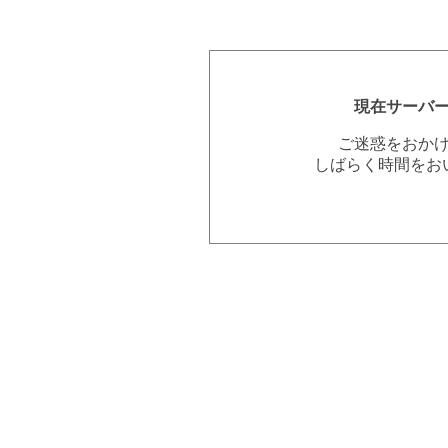
現在サーバ
ご迷惑をおか
しばらく時間をお