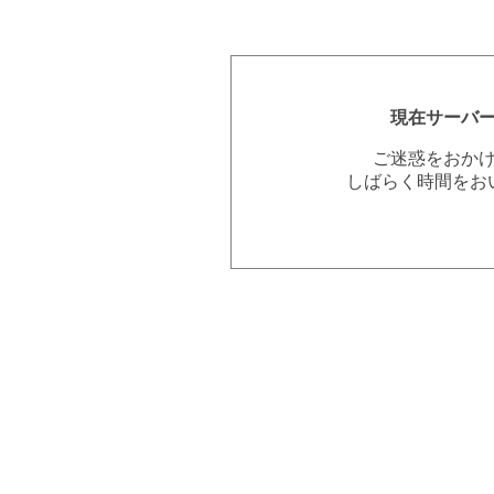
現在サーバ
ご迷惑をおか
しばらく時間をお