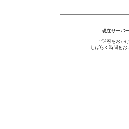
現在サーバ
ご迷惑をおか
しばらく時間をお