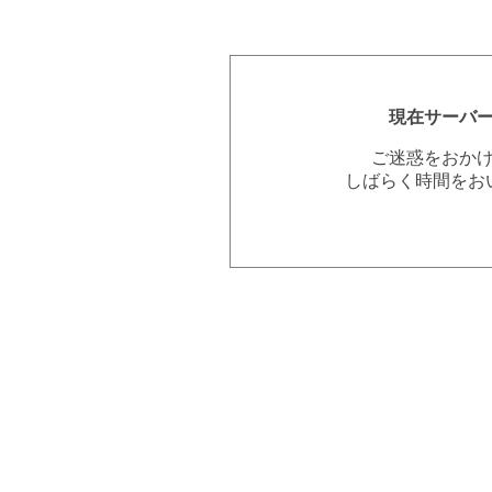
現在サーバ
ご迷惑をおか
しばらく時間をお