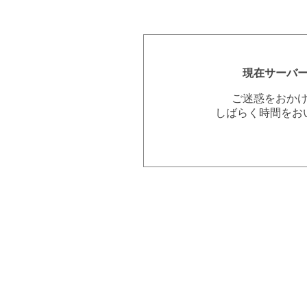
現在サーバ
ご迷惑をおか
しばらく時間をお