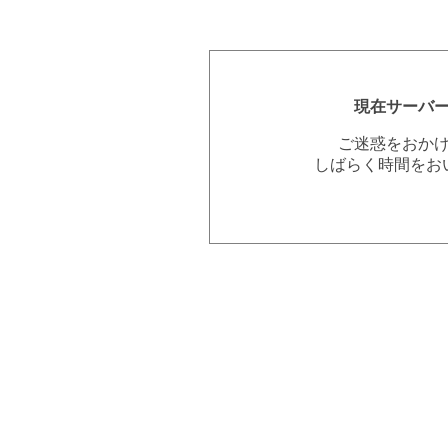
現在サーバ
ご迷惑をおか
しばらく時間をお